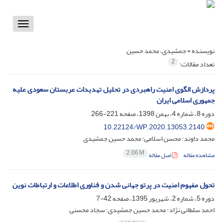
Toggle
vigation
نویسنده =
جمشیدی، محمد حسین
2
تعداد مقالات:
پردازش الگوی امنیت راهبردی در تحلیل تهدیدات عربستان سعودی علیه
جمهوری اسلامی ایران
دوره 8، شماره 4، بهمن 1398، صفحه
221-266
10.22124/WP.2020.13053.2140
محمد داوند؛ محسن اسلامی؛ محمد حسین جمشیدی
2.06 M
مشاهده مقاله
اصل مقاله
تحول مفهوم امنیت در پرتو جهانی شدن و فناوری اطلاعات و ارتباطات نوین
دوره 5، شماره 2، شهریور 1395، صفحه
42-7
احمد سلطانی نژاد؛ محمد حسین جمشیدی؛ سجاد محسنی