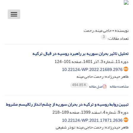
Toggle
vigation
نویسنده =
حاجی مینه، رحمت
3
تعداد مقالات:
تحلیل تاثیر بحران سوریه بر راهبرد روسیه در قبال ترکیه
دوره 11، شماره 3، آذر 1401، صفحه
101-124
10.22124/WP.2022.21689.2976
طاهر حیدرزاده؛ رحمت حاجی مینه
494.85 K
مشاهده مقاله
اصل مقاله
تبیین روابط روسیه و ترکیه در بحران سوریه از چشم انداز رئالیسم مشروط
دوره 9، شماره 4، اسفند 1399، صفحه
189-218
10.22124/WP.2021.17871.2636
طاهر حیدرزاده؛ رحمت حاجی مینه؛ نوذر شفیعی