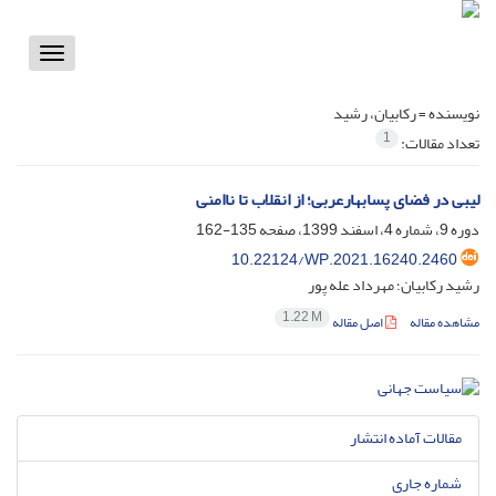
Toggle
vigation
نویسنده =
رکابیان، رشید
1
تعداد مقالات:
لیبی در فضای پسابهارعربی؛ از انقلاب تا ناامنی
دوره 9، شماره 4، اسفند 1399، صفحه
135-162
10.22124/WP.2021.16240.2460
رشید رکابیان؛ مهرداد عله پور
1.22 M
مشاهده مقاله
اصل مقاله
مقالات آماده انتشار
شماره جاری