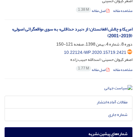
اصغر کیوان حسینی
1.38 M
مشاهده مقاله
اصل مقاله
امریکا و چالش افغانستان؛ از «نبرد حداقلی» به سوی «واقعگرائی اصولی»
(2019-2001)
دوره 8، شماره 4، بهمن 1398، صفحه
121-150
10.22124/WP.2020.15719.2421
اصغر کیوان حسینی؛ اسدالله حبیب زاده
1.77 M
مشاهده مقاله
اصل مقاله
مقالات آماده انتشار
شماره جاری
شماره‌های پیشین نشریه