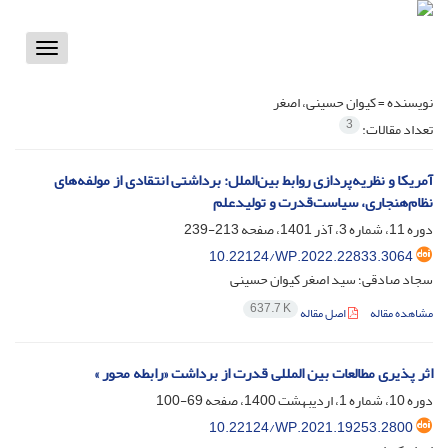
Toggle
vigation
نویسنده =
کیوان حسینی، اصغر
3
تعداد مقالات:
آمریکا و نظریه‌پردازی روابط بین‌الملل: برداشتی انتقادی از مولفه‌های
نظام‌هنجاری، سیاست‌قدرت و تولید‌علم
دوره 11، شماره 3، آذر 1401، صفحه
213-239
10.22124/WP.2022.22833.3064
سجاد صادقی؛ سید اصغر کیوان حسینی
637.7 K
مشاهده مقاله
اصل مقاله
اثر پذیری مطالعات بین المللی قدرت از برداشت «رابطه محور »
دوره 10، شماره 1، اردیبهشت 1400، صفحه
69-100
10.22124/WP.2021.19253.2800