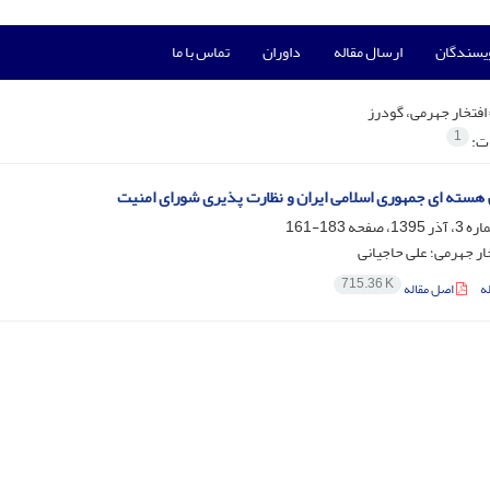
ویسندگان
ارسال مقاله
داوران
تماس با ما
افتخار جهرمی، گودرز
1
ات:
هسته ای جمهوری اسلامی ایران و نظارت پذیری شورای امنیت
183-161
ار جهرمی؛ علی حاجیانی
715.36 K
ه
اصل مقاله