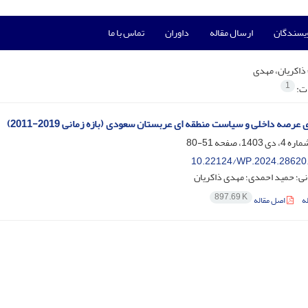
ویسندگان
ارسال مقاله
داوران
تماس با ما
ذاکریان، مهدی
1
ات:
 عرصه داخلی و سیاست منطقه ای عربستان سعودی (بازه زمانی 2019-2011)
51-80
10.22124/WP.2024.28620
نی؛ حمید احمدی؛ مهدی ذاکریان
897.69 K
ه
اصل مقاله