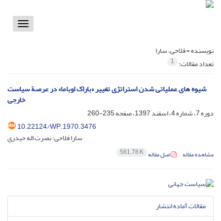
Toggle
vigation
نویسنده =
فلاحی، سارا
1
تعداد مقالات:
‏ شیوه های عملیاتی شدن استراتژی تغییر «باراک اوباما» در عرصة سیاست
خارجی
دوره 7، شماره 4، اسفند 1397، صفحه
235-260
10.22124/WP.1970.3476
سارا فلاحی؛ نصرت اله حیدری
581.78 K
مشاهده مقاله
اصل مقاله
مقالات آماده انتشار