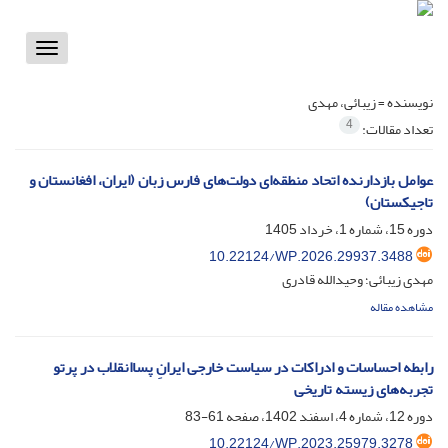
Toggle
vigation
نویسنده =
زیبائی، مهدی
4
تعداد مقالات:
عوامل بازدارنده اتحاد منطقه‌ای دولت‌های فارس زبان (ایران، افغانستان و
تاجیکستان)
دوره 15، شماره 1، خرداد 1405
10.22124/WP.2026.29937.3488
مهدی زیبائی؛ وحیدالله قادری
مشاهده مقاله
رابطه احساسات و ادراکات در سیاست خارجی ایرانِ پساانقلاب در پرتو
تجربه‌های زیسته تاریخی
دوره 12، شماره 4، اسفند 1402، صفحه
61-83
10.22124/WP.2023.25979.3278