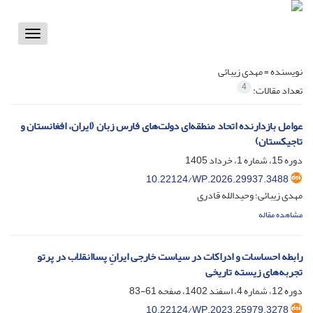
Toggle
vigation
نویسنده =
مهدی زیبائی
4
تعداد مقالات:
عوامل بازدارنده اتحاد منطقه‌ای دولت‌های فارس زبان (ایران، افغانستان و
تاجیکستان)
دوره 15، شماره 1، خرداد 1405
10.22124/WP.2026.29937.3488
مهدی زیبائی؛ وحیدالله قادری
مشاهده مقاله
رابطه احساسات و ادراکات در سیاست خارجی ایرانِ پساانقلاب در پرتو
تجربه‌های زیسته تاریخی
دوره 12، شماره 4، اسفند 1402، صفحه
61-83
10.22124/WP.2023.25979.3278