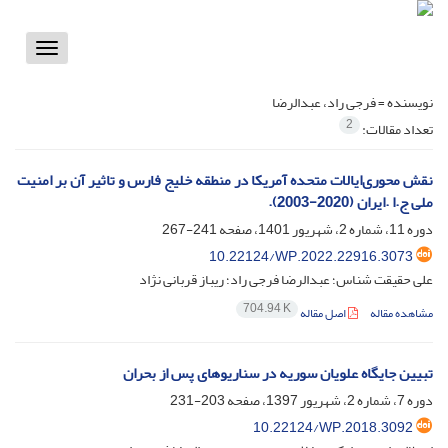
Toggle
vigation
نویسنده =
فرجی راد، عبدالرضا
2
تعداد مقالات:
نقش محوری‌‌‌‌‌ایالات متحده آمریکا در منطقه خلیج فارس و تاثیر آن بر امنیت
ملی ج.ا .ایران (2020-2003).
دوره 11، شماره 2، شهریور 1401، صفحه
241-267
10.22124/WP.2022.22916.3073
علی حقیقت شناس؛ عبدالرضا فرجی راد؛ ریباز قربانی نژاد
704.94 K
مشاهده مقاله
اصل مقاله
تبیین جایگاه علویان سوریه در سناریوهای پس از بحران
دوره 7، شماره 2، شهریور 1397، صفحه
203-231
10.22124/WP.2018.3092