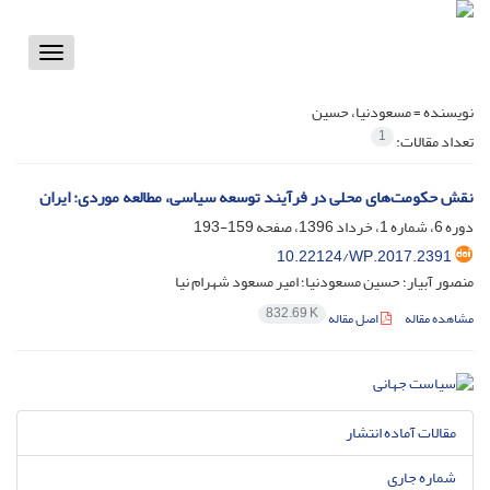
Toggle
vigation
نویسنده =
مسعودنیا، حسین
1
تعداد مقالات:
نقش حکومت‌های محلی در فرآیند توسعه سیاسی، مطالعه موردی: ایران
دوره 6، شماره 1، خرداد 1396، صفحه
159-193
10.22124/WP.2017.2391
منصور آبیار؛ حسین مسعودنیا؛ امیر مسعود شهرام نیا
832.69 K
مشاهده مقاله
اصل مقاله
مقالات آماده انتشار
شماره جاری