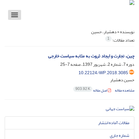
Toggle
vigation
نویسنده =
دهشیار، حسین
1
تعداد مقالات:
چین، تجارت و ایجاد ثروت به مثابه سیاست خارجی ‏
دوره 7، شماره 2، شهریور 1397، صفحه
7-25
10.22124/WP.2018.3085
حسین دهشیار
903.92 K
مشاهده مقاله
اصل مقاله
مقالات آماده انتشار
شماره جاری