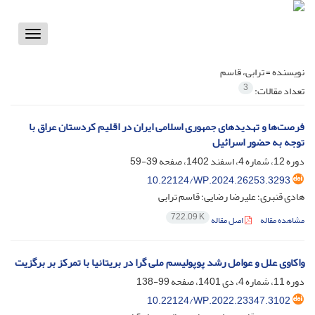
Toggle
vigation
نویسنده =
ترابی، قاسم
3
تعداد مقالات:
فرصت‌ها و تهدید‌های جمهوری اسلامی ایران در اقلیم کردستان عراق با
توجه به حضور اسرائیل
دوره 12، شماره 4، اسفند 1402، صفحه
39-59
10.22124/WP.2024.26253.3293
هادی قنبری؛ علیرضا رضایی؛ قاسم ترابی
722.09 K
مشاهده مقاله
اصل مقاله
واکاوی علل و عوامل رشد پوپولیسم ملی گرا در بریتانیا با تمرکز بر برگزیت
دوره 11، شماره 4، دی 1401، صفحه
99-138
10.22124/WP.2022.23347.3102