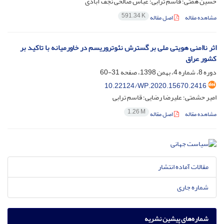
حسین همتی؛ قاسم ترابی؛ عباس صالحی نجف آبادی
591.34 K
مشاهده مقاله
اصل مقاله
اثر ناامنی هویتی ملی بر گسترش نئوتروریسم در خاورمیانه با تاکید بر
کشور عراق
دوره 8، شماره 4، بهمن 1398، صفحه
31-60
10.22124/WP.2020.15670.2416
امیر حشمتی؛ علیرضا رضایی؛ قاسم ترابی
1.26 M
مشاهده مقاله
اصل مقاله
مقالات آماده انتشار
شماره جاری
شماره‌های پیشین نشریه