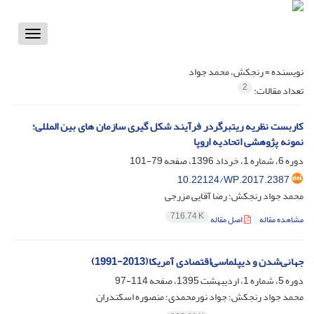
Toggle
vigation
نویسنده =
رنجکش، محمد جواد
2
تعداد مقالات:
کاربست نظریه ریتبرگردر فرآیند شکل گیری سازمان های بین المللی؛
نمونه پژوهشی اتحادیه اروپا
دوره 6، شماره 1، خرداد 1396، صفحه
79-101
10.22124/WP.2017.2387
محمد جواد رنجکش؛ رضا آقایی مزرجی
716.74 K
مشاهده مقاله
اصل مقاله
جهانی‌شدن‌‏‎ ‎و دیپلماسی‌اقتصادی آمریکا(2013-1991)‏
دوره 5، شماره 1، اردیبهشت 1395، صفحه
114-97
محمد جواد رنجکش؛ جواد نورمحمدی؛ منصوره اسکندران