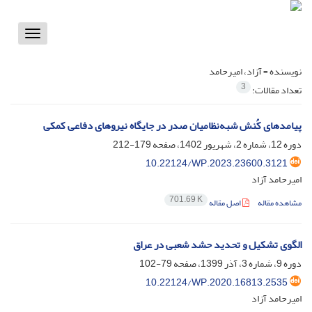
Toggle
vigation
نویسنده =
آزاد، امیرحامد
3
تعداد مقالات:
پیامدهای کُنش شبه‌نظامیان صدر در جایگاه نیروهای دفاعی کمکی
دوره 12، شماره 2، شهریور 1402، صفحه
179-212
10.22124/WP.2023.23600.3121
امیرحامد آزاد
701.69 K
مشاهده مقاله
اصل مقاله
الگوی تشکیل و تحدید حشد شعبی در عراق
دوره 9، شماره 3، آذر 1399، صفحه
79-102
10.22124/WP.2020.16813.2535
امیرحامد آزاد