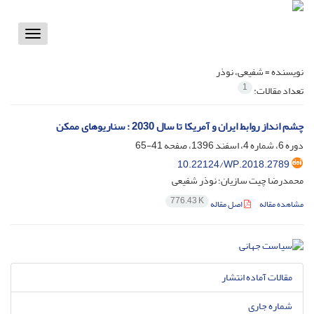
Toggle
vigation
نویسنده =
شفیعی، نوذر
1
تعداد مقالات:
چشم انداز روابط ایران و آمریکا تا سال 2030 : سناریوهای ممکن
دوره 6، شماره 4، اسفند 1396، صفحه
41-65
10.22124/WP.2018.2789
محمدرضا چیت سازیان؛ نوذر شفیعی
776.43 K
مشاهده مقاله
اصل مقاله
مقالات آماده انتشار
شماره جاری