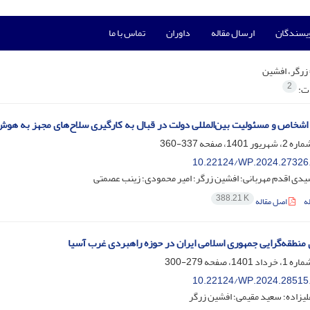
ویسندگان
ارسال مقاله
داوران
تماس با ما
زرگر، افشین
2
ات:
شخاص و مسئولیت بین‌المللی دولت در قبال به کارگیرى سلاح‌های مجهز به ه
337-360
10.22124/WP.2024.27326
دی اقدم مهربانی؛ افشین زرگر؛ امیر محمودی؛ زینب عصمتی
388.21 K
ه
اصل مقاله
 منطقه‌گرایی جمهوری اسلامی ایران در حوزه راهبردی غرب آسیا
279-300
10.22124/WP.2024.28515
لیزاده؛ سعید مقیمی؛ افشین زرگر