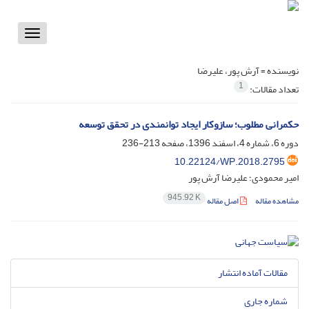
Toggle
vigation
نویسنده =
آرش پور، علیرضا
1
تعداد مقالات:
حکمرانی مطلوب؛ سازوکار ایجاد توانمندی در تحقق توسعه
دوره 6، شماره 4، اسفند 1396، صفحه
213-236
10.22124/WP.2018.2795
امیر محمودی؛ علیرضا آرش پور
945.92 K
مشاهده مقاله
اصل مقاله
مقالات آماده انتشار
شماره جاری