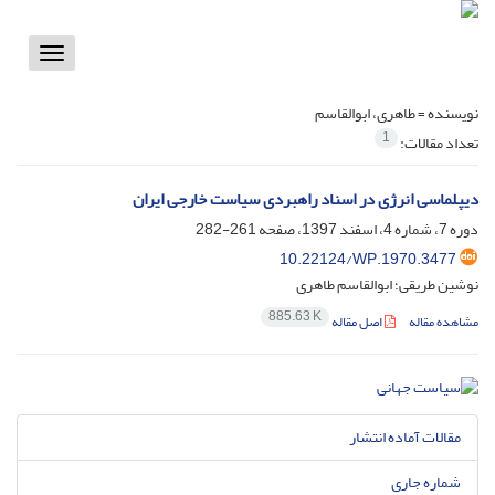
Toggle
vigation
نویسنده =
طاهری، ابوالقاسم
1
تعداد مقالات:
دیپلماسی انرژی در اسناد راهبردی سیاست خارجی ایران ‏
دوره 7، شماره 4، اسفند 1397، صفحه
261-282
10.22124/WP.1970.3477
نوشین طریقی؛ ابوالقاسم طاهری
885.63 K
مشاهده مقاله
اصل مقاله
مقالات آماده انتشار
شماره جاری