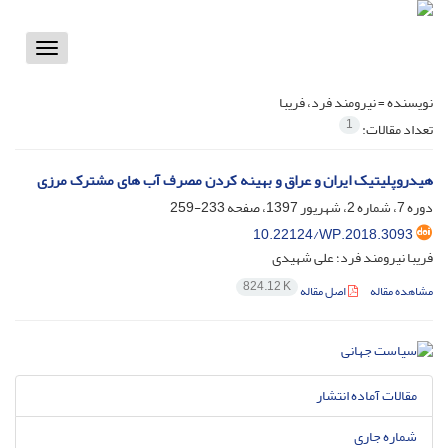
Toggle
vigation
نویسنده =
نیرومند فرد، فریبا
1
تعداد مقالات:
هیدروپلیتیک ایران و عراق ‏و بهینه کردن مصرف آب های مشترک مرزی
دوره 7، شماره 2، شهریور 1397، صفحه
233-259
10.22124/WP.2018.3093
فریبا نیرومند فرد؛ علی شهیدی
824.12 K
مشاهده مقاله
اصل مقاله
مقالات آماده انتشار
شماره جاری