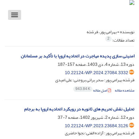
Toggle
vigation
نویسنده =
بهرامی پور، فرشته
2
تعداد مقالات:
امنیتی سازی پدیده مهاجرت در اتحادیه اروپا با تأکید بر مسلمانان
دوره 13، شماره 4، دی 1403، صفحه
157-187
10.22124/WP.2024.27084.3332
فرشته بهرامی پور؛ سحر براتی بروجنی؛ علی امیدی
943.84 K
مشاهده مقاله
اصل مقاله
تحلیل نقش تحریم های ثانویه در رویکرد اتحادیه اروپا به برجام
دوره 12، شماره 2، شهریور 1402، صفحه
7-37
10.22124/WP.2023.23684.3126
فرشته بهرامی پور؛ آزاده الفتی؛ نجوا حاضری