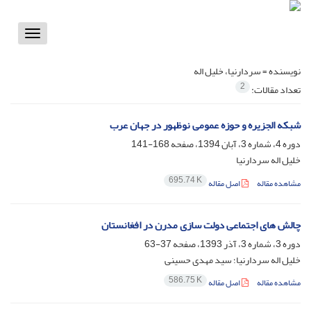
Toggle
vigation
نویسنده =
سردارنیا، خلیل اله
2
تعداد مقالات:
شبکه الجزیره و حوزه عمومی نوظهور در جهان عرب
دوره 4، شماره 3، آبان 1394، صفحه
168-141
خلیل اله سردارنیا
695.74 K
مشاهده مقاله
اصل مقاله
چالش های اجتماعی دولت سازی مدرن در افغانستان
دوره 3، شماره 3، آذر 1393، صفحه
37-63
خلیل اله سردارنیا؛ سید مهدی حسینی
586.75 K
مشاهده مقاله
اصل مقاله