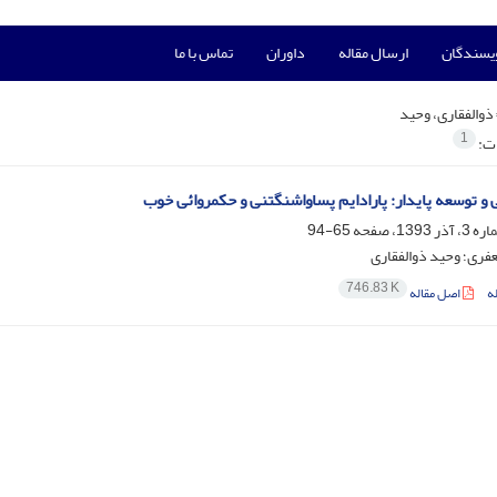
ویسندگان
ارسال مقاله
داوران
تماس با ما
ذوالفقاری، وحید
1
ات:
 و توسعه پایدار: پارادایم پساواشنگتنی و حکمروائی خوب
65-94
عفری؛ وحید ذوالفقاری
746.83 K
ه
اصل مقاله