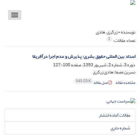
Toggle
vigation
نویسنده =
زرگری، هادی
1
تعداد مقالات:
اسناد بین المللی حقوق بشری: پذیرش و عدم اجرا درآفریقا
دوره 3، شماره 2، شهریور 1393، صفحه
100-127
نسرین مصفا؛ هادی زرگری
545.03 K
مشاهده مقاله
اصل مقاله
مقالات آماده انتشار
شماره جاری