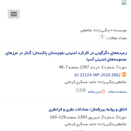
Toggle
vigation
نویسنده =
چگنی زاده، غلامعلی
2
تعداد مقالات:
زمینه‌های دگرگونی در کارکرد امنیتی بلوچستانِ پاکستان: گذار در مرزهای
مجموعه‌های امنیتی آسیا
دوره 7، شماره 1، خرداد 1397، صفحه
7-48
10.22124/WP.2018.2862
غلامعلی چگنی زاده؛ حامد عسکری کرمانی
1.1 M
مشاهده مقاله
اصل مقاله
اخلاق و روابط بین‌الملل؛ مجادلات نظری و فرانظری
دوره 3، شماره 2، شهریور 1393، صفحه
129-160
غلامعلی چگنی زاده؛ حامد عسگری کرمانی