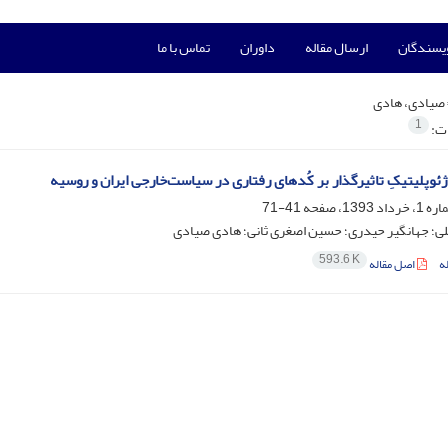
ویسندگان
ارسال مقاله
داوران
تماس با ما
صیادی، هادی
1
ات:
ژئوپلیتیکِ تاثیرگذار بر کُدهای رفتاری در سیاست‌خارجی ایران و روسیه
41-71
ی؛ جهانگیر حیدری؛ حسین اصغری ثانی؛ هادی صیادی
593.6 K
ه
اصل مقاله