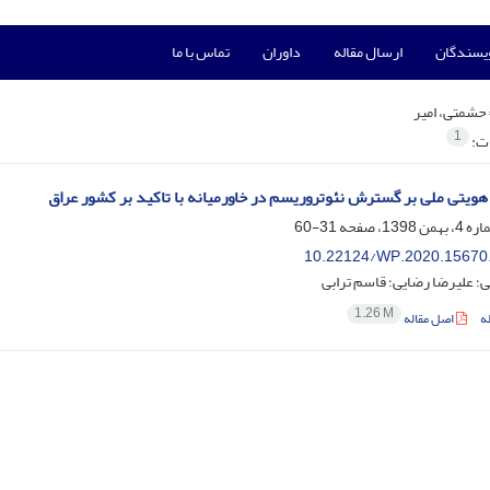
ویسندگان
ارسال مقاله
داوران
تماس با ما
حشمتی، امیر
1
ات:
ی هویتی ملی بر گسترش نئوتروریسم در خاورمیانه با تاکید بر کشور عراق
31-60
10.22124/WP.2020.15670
؛ علیرضا رضایی؛ قاسم ترابی
1.26 M
ه
اصل مقاله