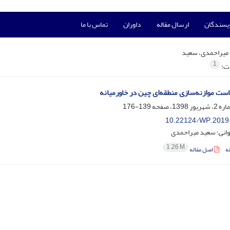
ویسندگان
ارسال مقاله
داوران
تماس با ما
میراحمدی، سعید
1
ات:
ست موازنه‌سازی منطقه‌ای چین در خاورمیانه
139-176
10.22124/WP.2019
وانی؛ سعید میراحمدی
1.26 M
ه
اصل مقاله