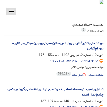
Toggle
vigation
نویسنده =
میلاد منصوری
2
تعداد مقالات:
مولفه های تاثیرگذار بر روابط عربستان‌سعودی و چین مبتنی‌ بر نظریه
نوواقع‌گرایی
دوره 12، شماره 2، شهریور 1402، صفحه
155-178
10.22124/WP.2023.23914.3154
میلاد منصوری؛ عباس فلاح
536.62 K
مشاهده مقاله
اصل مقاله
تحلیل راهبرد توسعه اقتصادی قدرت‌های نوظهور اقتصادی گروه بریکس،
چشم‌انداز آینده
دوره 11، شماره 1، خرداد 1401، صفحه
107-127