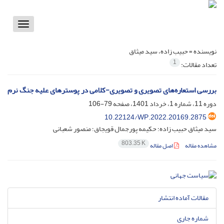
Toggle
vigation
نویسنده =
حبیب زاده، سید میثاق
1
تعداد مقالات:
بررسی استعاره‌های تصویری و تصویری-کلامی در پوسترهای علیه جنگ نرم
دوره 11، شماره 1، خرداد 1401، صفحه
79-106
10.22124/WP.2022.20169.2875
سید میثاق حبیب زاده؛ حکیمه پورجمال قویجاق؛ منصور شعبانی
803.35 K
مشاهده مقاله
اصل مقاله
مقالات آماده انتشار
شماره جاری