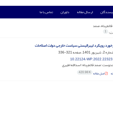
ویسندگان
ارسال مقاله
داوران
تماس با ما
قائم پناه، صمد
1
ات:
خورد رویکرد لیبرالیستی سیاست خارجی دولت اصلاحات
321-336
10.22124/WP.2022.22323
دوست؛ صمد قائم پناه؛ اسدالله اطهری
420.98 K
ه
اصل مقاله