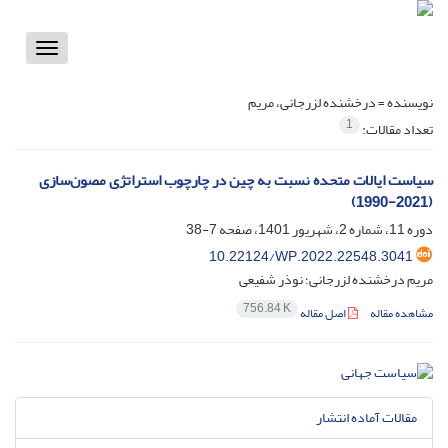
Toggle
vigation
نویسنده =
درخشنده لزرجانی، مریم
1
تعداد مقالات:
سیاست ایالات متحده نسبت به چین در چارچوب استراتژی مصون‌سازی
(2021-1990)
دوره 11، شماره 2، شهریور 1401، صفحه
7-38
10.22124/WP.2022.22548.3041
مریم درخشنده لزرجانی؛ نوذر شفیعی
756.84 K
مشاهده مقاله
اصل مقاله
مقالات آماده انتشار