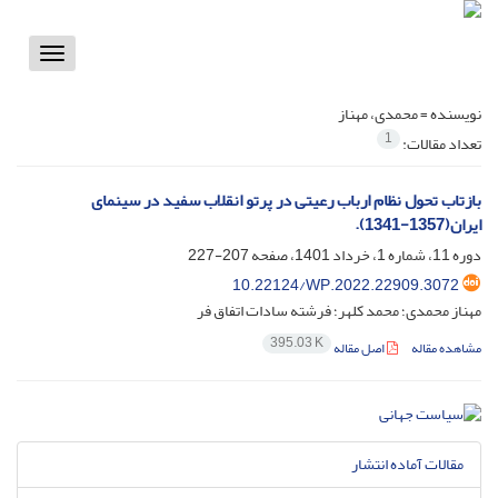
Toggle
vigation
نویسنده =
محمدی، مهناز
1
تعداد مقالات:
بازتاب تحول نظام ارباب رعیتی در پرتو انقلاب سفید در سینمای
ایران(1357-1341).
دوره 11، شماره 1، خرداد 1401، صفحه
207-227
10.22124/WP.2022.22909.3072
مهناز محمدی؛ محمد کلهر؛ فرشته سادات اتفاق فر
395.03 K
مشاهده مقاله
اصل مقاله
مقالات آماده انتشار