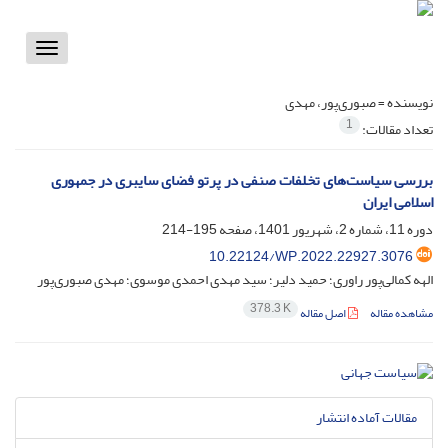
Toggle
vigation
نویسنده =
صبوری‌پور، مهدی
1
تعداد مقالات:
بررسی سیاست‌های تخلفات صنفی در پرتو فضای سایبری در جمهوری
اسلامی ایران
دوره 11، شماره 2، شهریور 1401، صفحه
195-214
10.22124/WP.2022.22927.3076
الهه کمالی‌پور راوری؛ حمید دلیر؛ سید مهدی احمدی موسوی؛ مهدی صبوری‌پور
378.3 K
مشاهده مقاله
اصل مقاله
مقالات آماده انتشار