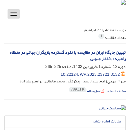
Toggle
vigation
نویسنده =
علیزاده، ابراهیم
1
تعداد مقالات:
تبیین جایگاه ایران در مقایسه با نفوذ گسترده بازیگران جهانی در منطقه
راهبردی قفقاز جنوبی
دوره 12، شماره 1، فروردین 1402، صفحه
325-365
10.22124/WP.2023.23721.3132
مهران مهدی زاده؛ عبدالحسین پیکرنگار؛ محمد طالقانی؛ ابراهیم علیزاده
789.11 K
مشاهده مقاله
اصل مقاله
مقالات آماده انتشار