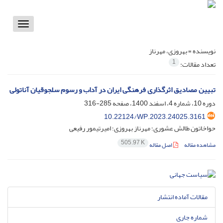
Toggle
vigation
نویسنده =
بهروزی، مهرناز
1
تعداد مقالات:
تبیین مصادیق اثرگذاری فرهنگی ایران در آداب و رسوم سلجوقیان آناتولی
دوره 10، شماره 4، اسفند 1400، صفحه
285-316
10.22124/WP.2023.24025.3161
حواخاتون طالش عشوری؛ مهرناز بهروزی؛ امیرتیمور رفیعی
505.97 K
مشاهده مقاله
اصل مقاله
مقالات آماده انتشار
شماره جاری