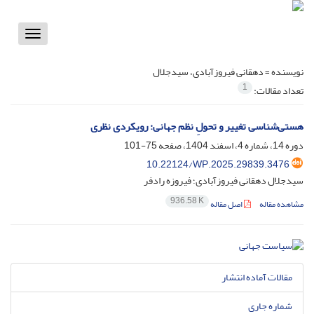
Toggle
vigation
نویسنده =
دهقانی فیروزآبادی، سیدجلال
1
تعداد مقالات:
هستی‌شناسی تغییر و تحولِ نظم جهانی: رویکردی نظری
دوره 14، شماره 4، اسفند 1404، صفحه
75-101
10.22124/WP.2025.29839.3476
سیدجلال دهقانی فیروزآبادی؛ فیروزه رادفر
936.58 K
مشاهده مقاله
اصل مقاله
مقالات آماده انتشار
شماره جاری