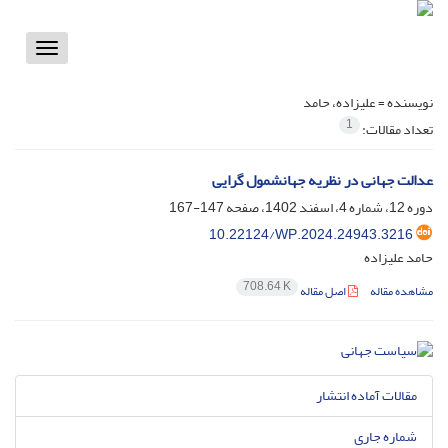
Toggle
vigation
نویسنده =
علیزاده، حامد
1
تعداد مقالات:
عدالت جهانی در نظریه جهانشمول گرایی
دوره 12، شماره 4، اسفند 1402، صفحه
147-167
10.22124/WP.2024.24943.3216
حامد علیزاده
708.64 K
مشاهده مقاله
اصل مقاله
مقالات آماده انتشار
شماره جاری