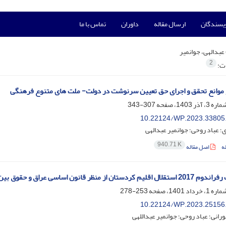
ویسندگان
ارسال مقاله
داوران
تماس با ما
عبدالهی، جوانمیر
2
ات:
 موانع تحقق و اجرای حق تعیین سرنوشت در دولت- ملت های متنوع فرهنگی
307-343
10.22124/WP.2023.33805
؛ عباد روحی؛ جوانمیر عبدالهی
940.71 K
ه
اصل مقاله
ستان از منظر قانون اساسی عراق و حقوق بین الملل
253-278
10.22124/WP.2023.25156
انی؛ عباد روحی؛ جوانمیر عبداللهی