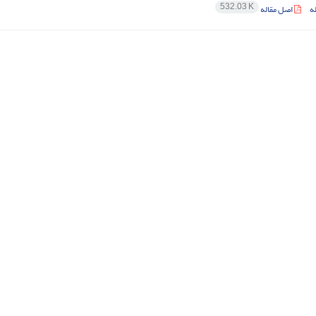
532.03 K
ه
اصل مقاله