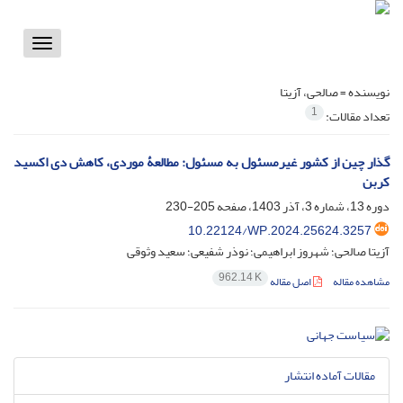
Toggle
vigation
نویسنده =
صالحی، آزیتا
1
تعداد مقالات:
گذار چین از کشور غیرمسئول به مسئول: مطالعۀ موردی، کاهش دی اکسید
کربن
دوره 13، شماره 3، آذر 1403، صفحه
205-230
10.22124/WP.2024.25624.3257
آزیتا صالحی؛ شهروز ابراهیمی؛ نوذر شفیعی؛ سعید وثوقی
962.14 K
مشاهده مقاله
اصل مقاله
مقالات آماده انتشار