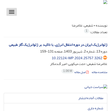
Toggle
vigation
نویسنده =
شفیعی، غلامرضا
1
تعداد مقالات:
ژئوانرژیک ایران در دوره انتقال انرژی، با تاکید بر ژئوانرژیک گاز طبیعی
دوره 13، شماره 2، شهریور 1403، صفحه
131-159
10.22124/WP.2024.25757.3262
غلامرضا شفیعی؛ حجت مهکویی؛ امیر گندمکار
1.06 M
مشاهده مقاله
اصل مقاله
مقالات آماده انتشار
شماره جاری