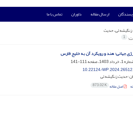
ویسندگان
ارسال مقاله
داوران
تماس با ما
زنگیشه ئی، حدیث
1
ات:
رژی جهانی: هند و رویکرد آن به خلیج فارس
111-141
10.22124/WP.2024.26512
ان؛ حدیث زنگیشه ئی
873.02 K
ه
اصل مقاله