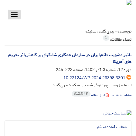
Toggle
vigation
نویسنده =
ببری گنبد، سکینه
1
تعداد مقالات:
تاثیر عضویت دائم ایران در سازمان همکاری شانگهای بر کاهش اثر تحریم
های آمریکا
دوره 12، شماره 3، آذر 1402، صفحه
223-245
10.22124/WP.2024.26398.3301
اسماعیل محب پور؛ نوذر شفیعی؛ سکینه ببری گنبد
812.07 K
مشاهده مقاله
اصل مقاله
مقالات آماده انتشار