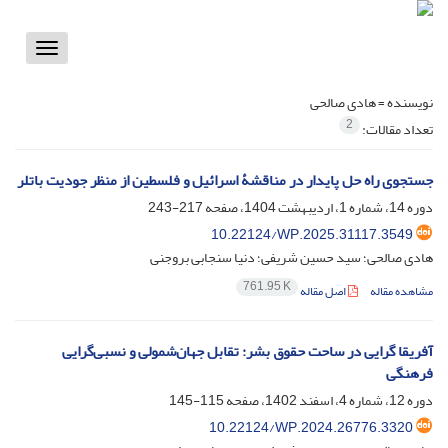
Toggle
vigation
نویسنده =
هادی صالحی
2
تعداد مقالات:
جستجوی راه حل پایدار در مناقشۀ اسرائیل و فلسطین از منظر جودیت باتلر
دوره 14، شماره 1، اردیبهشت 1404، صفحه
217-243
10.22124/WP.2025.31117.3549
هادی صالحی؛ سید حسین شریفی؛ دنیا سنجابی بروجنی
761.95 K
مشاهده مقاله
اصل مقاله
آفریقا گرایی در ساحت حقوق بشر: تقابل جهان‌شمولی و نسبی‌گرایی
فرهنگی
دوره 12، شماره 4، اسفند 1402، صفحه
115-145
10.22124/WP.2024.26776.3320