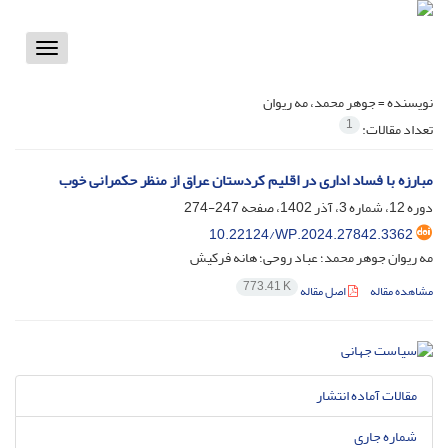
Toggle
vigation
نویسنده =
جوهر محمد، مه ریوان
1
تعداد مقالات:
مبارزه با فساد اداری در اقلیم کردستان عراق از منظر حکمرانی خوب
دوره 12، شماره 3، آذر 1402، صفحه
247-274
10.22124/WP.2024.27842.3362
مه ریوان جوهر محمد؛ عباد روحی؛ هانه فرکیش
773.41 K
مشاهده مقاله
اصل مقاله
مقالات آماده انتشار
شماره جاری