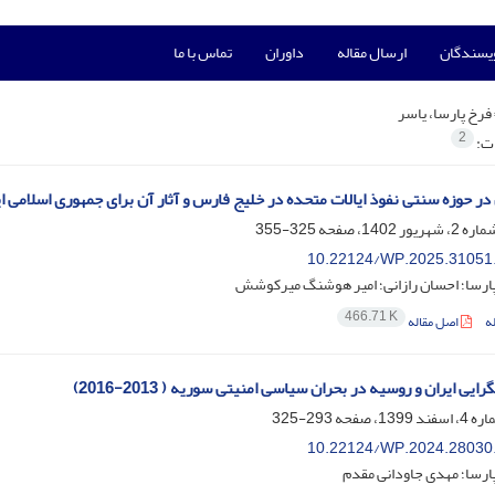
ویسندگان
ارسال مقاله
داوران
تماس با ما
فرخ پارسا، یاسر
2
ات:
در حوزه سنتی نفوذ ایالات متحده در خلیج فارس و آثار آن برای جمهوری اسلامی ا
325-355
10.22124/WP.2025.31051
پارسا؛ احسان رازانی؛ امیر هوشنگ میرکوشش
466.71 K
ه
اصل مقاله
یی ایران و روسیه در بحران سیاسی امنیتی سوریه ( 2013-2016)
293-325
10.22124/WP.2024.28030
ارسا؛ مهدی جاودانی مقدم