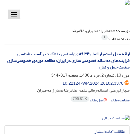
Toggle
vigation
نویسنده =
معمار زاده طهران، غلامرضا
1
تعداد مقالات:
ارائه مدل استقرار اصل ۴۴ قانون اساسی با تاکید بر آسیب شناسی
فرایندهای ده ساله خصوصی سازی در ایران: مطالعه موردی خصوصی‌سازی
صنعت حمل و نقل
دوره 10، شماره 2، مرداد 1400، صفحه
317-344
10.22124/WP.2024.28102.3378
مهیار نورعلی؛ افسانه زمانی مقدم؛ غلامرضا معمار زاده طهران
795.81 K
مشاهده مقاله
اصل مقاله
مقالات آماده انتشار