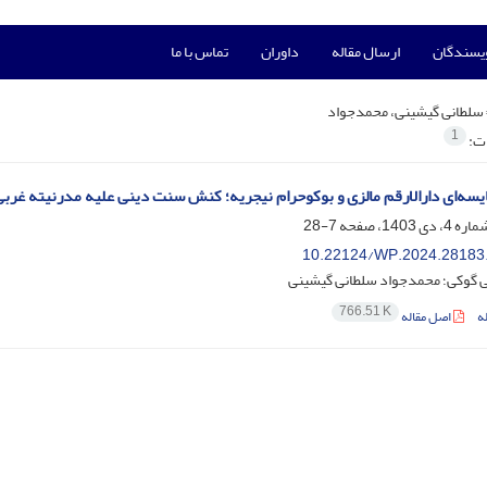
ویسندگان
ارسال مقاله
داوران
تماس با ما
سلطانی گیشینی، محمدجواد
1
ات:
یسه‌ای دارالارقم مالزی و بوکوحرام نیجریه؛ کنش سنت دینی علیه مدرنیته غرب
7-28
10.22124/WP.2024.28183
ی گوکی؛ محمدجواد سلطانی گیشینی
766.51 K
ه
اصل مقاله