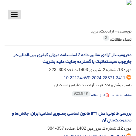
Toggle
vigation
نویسنده =
آزادبخت، فرید
2
تعداد مقالات:
محرومیت از آزادی مطابق ماده 7 اساسنامه دیوان کیفری بین المللی در
چارچوب سیستماتیک یا گسترده جنایت علیه بشریت
دوره 13، شماره 2، شهریور 1403، صفحه
303-323
10.22124/WP.2024.28571.3411
یاسر بهشتی زاده؛ فرید آزادبخت؛ فرامرز امجدیان
923.87 K
مشاهده مقاله
اصل مقاله
بررسی قانونی اصل ۱۳۹ قانون اساسی جمهوری اسلامی ایران: چالش‌ها و
محدودیت‌های آن
دوره 12، شماره 1، فروردین 1402، صفحه
357-384