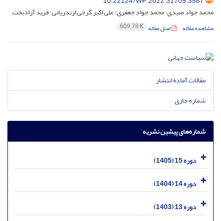
10.22124/WP.2022.31709.3587
محمد جواد صیدی؛ محمد جواد جعفری؛ علی اکبر گرجی ازندریانی؛ فرید آزادبخت
609.78 K
مشاهده مقاله
اصل مقاله
مقالات آماده انتشار
شماره جاری
شماره‌های پیشین نشریه
دوره 15 (1405)
دوره 14 (1404)
دوره 13 (1403)