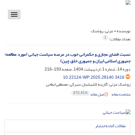
Toggle
vigation
نویسنده =
عزتی، روشنک
1
تعداد مقالات:
نسبت فضای مجازی و حکمرانی خوب در عرصه سیاست جهانی (مورد مطالعه؛
جمهوری اسلامی ایران و جمهوری خلق چین)
دوره 14، شماره 1، اردیبهشت 1404، صفحه
193-216
10.22124/WP.2025.28140.3416
روشنک عزتی؛ گارینه کشیشیان سیرکی؛ مصطفی ابطحی
870.45 K
مشاهده مقاله
اصل مقاله
مقالات آماده انتشار